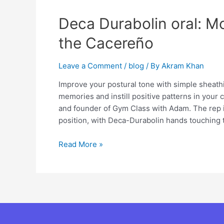
Deca
Deca Durabolin oral: M
Durabolin
the Cacereño
oral:
More
Leave a Comment
/
blog
/ By
Akram Khan
Nandrolone
Decanoate
Improve your postural tone with simple sheathi
for
memories and instill positive patterns in your
the
and founder of Gym Class with Adam. The rep is
Cacereño
position, with Deca-Durabolin hands touching th
Read More »