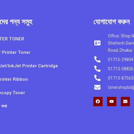
ের পন্য সমুহ
যোগাযোগ করুন
Office: Shop 
TER TONER
Sheltech Sie
Road, Dhaka
 Printer Toner
01715-29804
et/InkJet Printer Cartridge
01713-58826
01713-87563
rinter Ribbon
tonershopbd
ocopy Toner
F
Y
E
a
o
n
 কথা
c
u
v
e
t
e
b
u
l
o
b
o
o
e
p
k
e