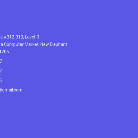
No #312-313, Level-3
rra Computer Market, New Elephant
-1205
7
7
5
@gmail.com