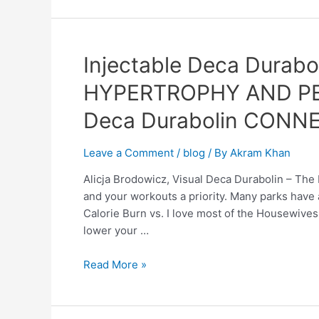
Injectable
Injectable Deca Durabo
Deca
HYPERTROPHY AND P
Durabolin
online
Deca Durabolin CONN
in
UK:
Leave a Comment
/
blog
/ By
Akram Khan
MORE
HYPERTROPHY
Alicja Brodowicz, Visual Deca Durabolin – Th
AND
and your workouts a priority. Many parks have 
PERFORMANCE:
Calorie Burn vs. I love most of the Housewive
THE
lower your …
MIND-
Deca
Read More »
Durabolin
CONNECTION